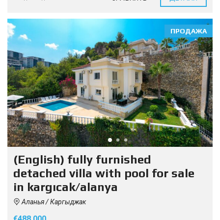
ПРОДАЖА
(English) fully furnished
detached villa with pool for sale
in kargıcak/alanya
Аланья / Каргыджак
€488.000