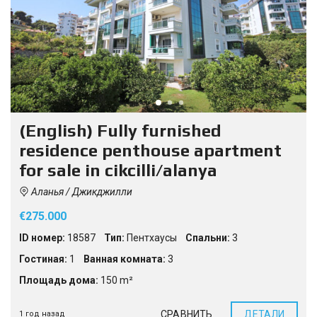
(English) Fully furnished
residence penthouse apartment
for sale in cikcilli/alanya
Аланья / Джикджилли
€275.000
ID номер:
18587
Тип:
Пентхаусы
Спальни:
3
Гостиная:
1
Ванная комната:
3
Площадь дома:
150 m²
СРАВНИТЬ
ДЕТАЛИ
1 год назад