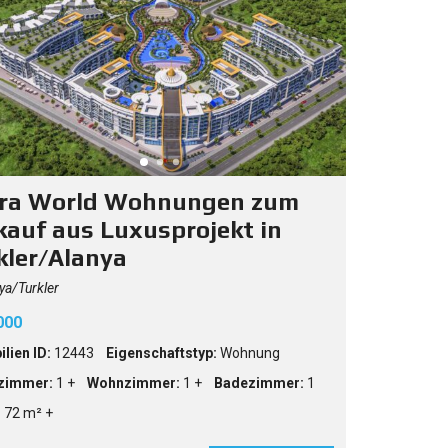
S
H
ra World Wohnungen zum
kauf aus Luxusprojekt in
kler/Alanya
ya/Turkler
000
lien ID:
12443
Eigenschaftstyp:
Wohnung
zimmer:
1 +
Wohnzimmer:
1 +
Badezimmer:
1
:
72 m² +