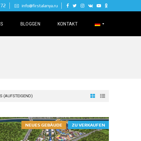
 72
info@firstalanya.ru
NS
BLOGGEN
KONTAKT
Р
У
С
С
К
И
Й
IS (AUFSTEIGEND)
E
N
NEUES GEBÄUDE
ZU VERKAUFEN
G
L
I