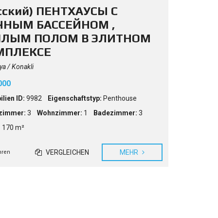
сский) ПЕНТХАУСЫ С
ЧНЫМ БАССЕЙНОМ ,
ПЛЫМ ПОЛОМ В ЭЛИТНОМ
МПЛЕКСЕ
a / Konakli
000
lien ID:
9982
Eigenschaftstyp:
Penthouse
zimmer:
3
Wohnzimmer:
1
Badezimmer:
3
:
170 m²
VERGLEICHEN
MEHR
hren