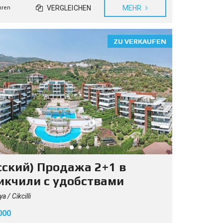
VERGLEICHEN
MEHR
hren
ZU VERKAUFEN
сский) Продажа 2+1 в
кчили с удобствами
a / Cikcilli
000