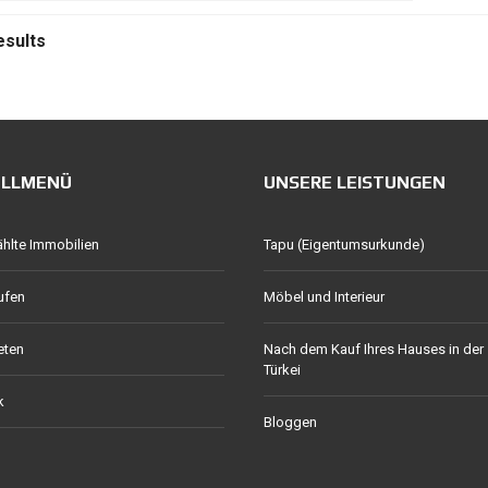
esults
ELLMENÜ
UNSERE LEISTUNGEN
lte Immobilien
Tapu (Eigentumsurkunde)
ufen
Möbel und Interieur
eten
Nach dem Kauf Ihres Hauses in der
Türkei
k
Bloggen