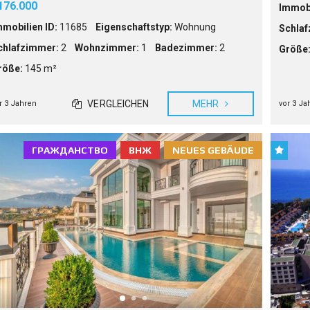
176.000
Immobi
mmobilien ID:
11685
Eigenschaftstyp:
Wohnung
Schlaf
chlafzimmer:
2
Wohnzimmer:
1
Badezimmer:
2
Größe
röße:
145 m²
VERGLEICHEN
MEHR
r 3 Jahren
vor 3 Ja
ГРАЖДАНСТВО
ВНЖ
NEUES GEBÄUDE