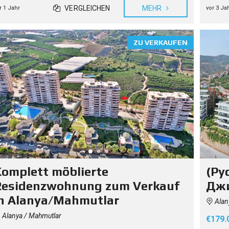
E
VERGLEICHEN
MEHR
r 1 Jahr
vor 3 Ja
M
K
A
U
ZU VERKAUFEN
F
I
H
R
E
S
H
A
U
S
E
S
I
N
D
E
omplett möblierte
(Ру
R
T
Residenzwohnung zum Verkauf
Джи
Ü
R
n Alanya/Mahmutlar
Alany
K
E
Alanya / Mahmutlar
€179.
I