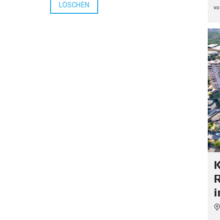
LÖSCHEN
vo
K
i