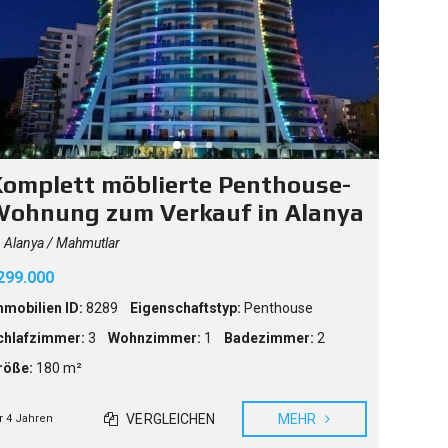
omplett möblierte Penthouse-
ohnung zum Verkauf in Alanya
Alanya / Mahmutlar
299.000
mmobilien ID:
8289
Eigenschaftstyp:
Penthouse
chlafzimmer:
3
Wohnzimmer:
1
Badezimmer:
2
röße:
180 m²
VERGLEICHEN
MEHR
r 4 Jahren