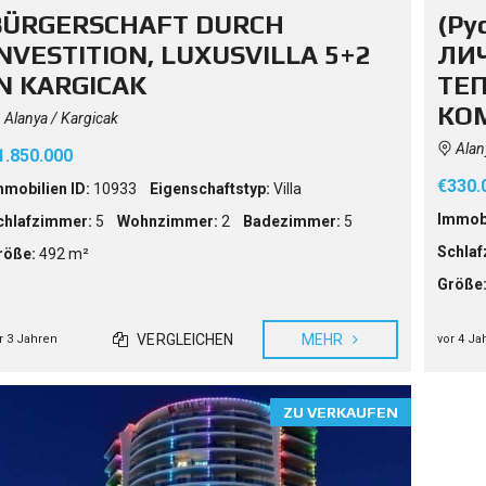
BÜRGERSCHAFT DURCH
(Ру
INVESTITION, LUXUSVILLA 5+2
ЛИ
IN KARGICAK
ТЕ
КО
Alanya / Kargicak
Alany
1.850.000
€330.
mmobilien ID:
10933
Eigenschaftstyp:
Villa
Immobi
chlafzimmer:
5
Wohnzimmer:
2
Badezimmer:
5
Schlaf
röße:
492 m²
Größe
VERGLEICHEN
MEHR
r 3 Jahren
vor 4 Ja
ZU VERKAUFEN