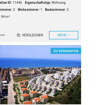
lien ID:
11446
Eigenschaftstyp:
Wohnung
zimmer:
2
Wohnzimmer:
1
Badezimmer:
2
:
94 m²
VERGLEICHEN
MEHR
hren
ZU VERKAUFEN