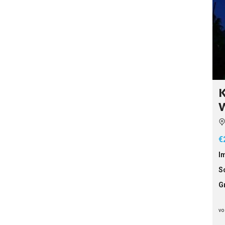
K
W
€
I
S
G
vo