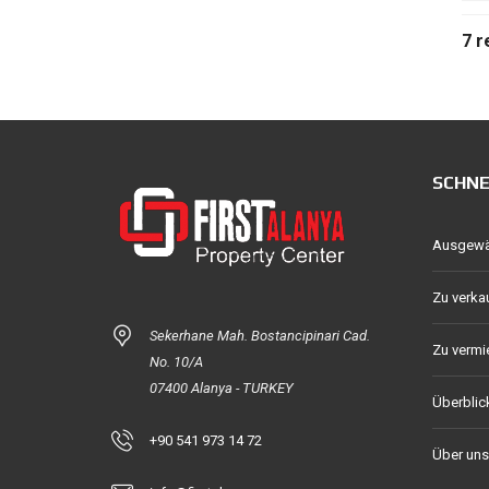
7 r
SCHN
Ausgewäh
Zu verka
Sekerhane Mah. Bostancipinari Cad.
Zu vermi
No. 10/A
07400 Alanya - TURKEY
Überblic
+90 541 973 14 72
Über uns