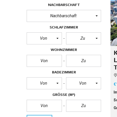
NACHBARSCHAFT
V
I
Nachbarschaft
L
L
A
SCHLAFZIMMER
Von
Zu
WOHNZIMMER
K
BADEZIMMER
Von
Von
€
I
GRÖSSE
(M²)
S
G