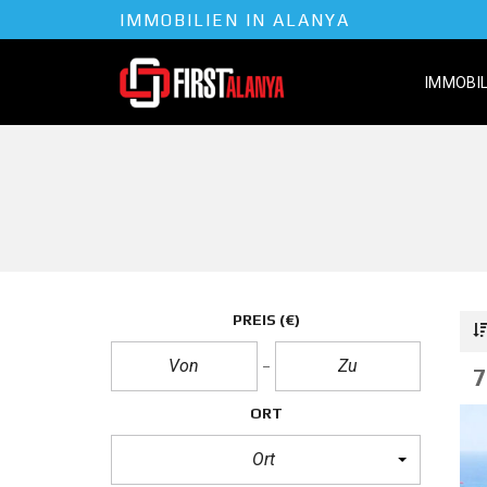
IMMOBILIEN IN ALANYA
IMMOBIL
W
O
H
N
U
N
G
PREIS
(€)
P
E
7
N
T
H
ORT
O
U
Ort
S
E