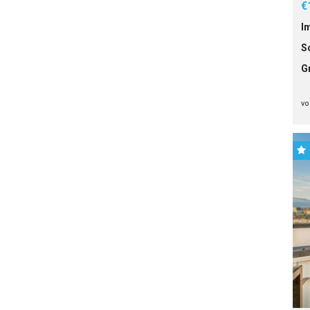
€
I
S
G
vo